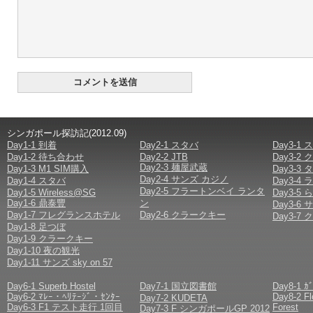
シンガポール探訪記(2012.09)
Day1-1 到着
Day2-1 スタバ
Day3-1
Day1-2 待ち合わせ
Day2-2 JTB
Day3-
Day2-3 麺屋武蔵
Day1-3 M1 SIM購入
Day3-
Day2-4 サンズ カジノ
Day1-4 スタバ
Day3-
Day2-5 フラートンベイ ランタ
Day1-5 Wireless@SG
Day3-
Day1-6 鼎泰豐
ン
Day3-6
Day1-7 フレグランスホテル
Day2-6 クラークキー
Day3-
Day1-8 足つぼ
Day1-9 クラークキー
Day1-10 夜の観光
Day1-11 サンズ sky on 57
Day6-1 Superb Hostel
Day7-1 国立図書館
Day8-1 ｶ
Day6-2 ﾏﾚｰ・ﾍﾘﾃｰｼﾞ・ｾﾝﾀｰ
Day8-2 F
Day7-2 KUDETA
Day6-3 F1 テスト走行 1回目
Forest
Day7-3 F シンガポールGP 2012