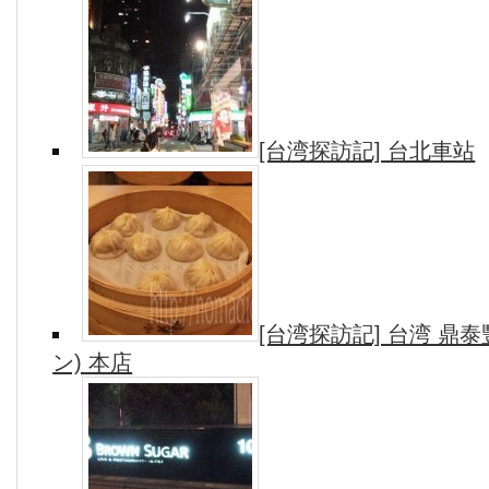
[台湾探訪記] 台北車站
[台湾探訪記] 台湾 鼎
ン) 本店