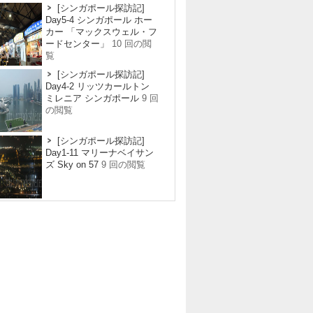
[シンガポール探訪記]
Day5-4 シンガポール ホー
カー 「マックスウェル・フ
ードセンター」
10 回の閲
覧
[シンガポール探訪記]
Day4-2 リッツカールトン
ミレニア シンガポール
9 回
の閲覧
[シンガポール探訪記]
Day1-11 マリーナベイサン
ズ Sky on 57
9 回の閲覧