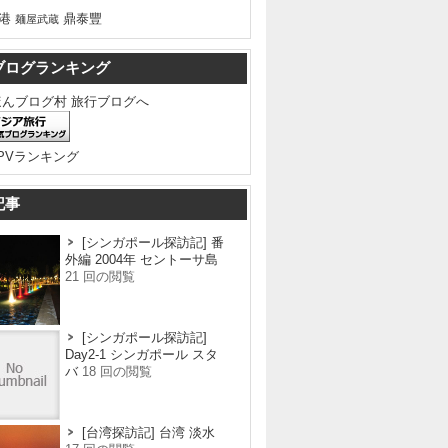
港
鼎泰豐
麺屋武蔵
ブログランキング
記事
[シンガポール探訪記] 番
外編 2004年 セントーサ島
21 回の閲覧
[シンガポール探訪記]
Day2-1 シンガポール スタ
バ
18 回の閲覧
[台湾探訪記] 台湾 淡水