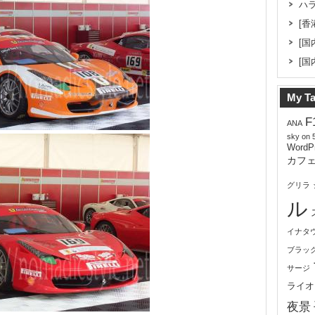
ハ
[香
[国
[国
My T
F
ANA
sky on 
WordP
カフ
グリラ
ル
イナタ
ブラッ
サージ
ライオ
夜景