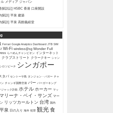
ラル メディア ジャパン
港探訪記] HSBC 香港 口座開設
内探訪] 平泉 建築
内探訪] 平泉 高館義経堂
ag
1
Ferrari
Google Analytics Dashboard
JTB
SIM
Wi-Fi
Wonder Full
wireless@sg
57
ress
インターネット
らーめんチャンピオン
ェ
クラブストリート
クラークキー
シャン
シンガポー
シロソビーチ
スタバ
セントーサ島
タンジョン・パガー
チャ
バー
ウン
チャンギ国際空港
バーガーキング
ホテル
ホーカー
クジャック詐欺
マッ
マリーナ・ベイ・サンズ
マー
台湾
リッツカールトン
ン
国内
観光
食
平泉
日の入り
海外
犯罪