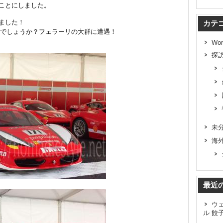
ことにしました。
ました！
カテ
行用でしょうか？フェラーリの大群に遭遇！
Wor
探
未
海
最近
ウ
ル 餃