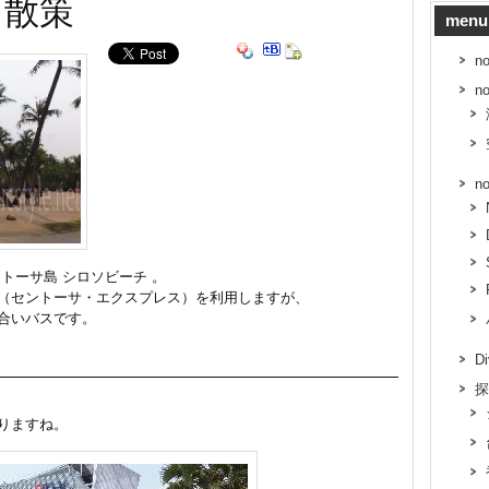
 散策
menu
n
n
n
トーサ島 シロソビーチ 。
（セントーサ・エクスプレス）を利用しますが、
合いバスです。
D
探
りますね。