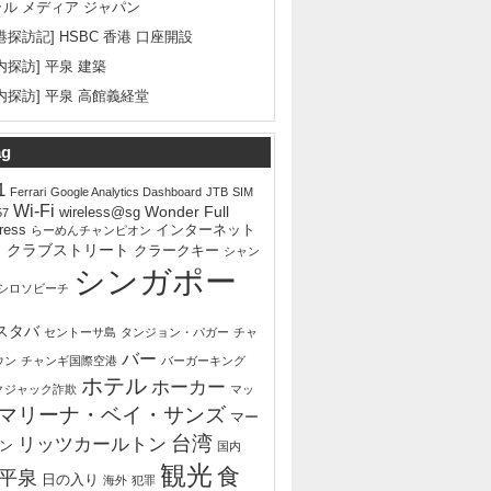
ラル メディア ジャパン
港探訪記] HSBC 香港 口座開設
内探訪] 平泉 建築
内探訪] 平泉 高館義経堂
ag
1
Ferrari
Google Analytics Dashboard
JTB
SIM
Wi-Fi
Wonder Full
wireless@sg
57
ress
インターネット
らーめんチャンピオン
ェ
クラブストリート
クラークキー
シャン
シンガポー
シロソビーチ
スタバ
セントーサ島
タンジョン・パガー
チャ
バー
ウン
チャンギ国際空港
バーガーキング
ホテル
ホーカー
クジャック詐欺
マッ
マリーナ・ベイ・サンズ
マー
台湾
リッツカールトン
ン
国内
観光
食
平泉
日の入り
海外
犯罪