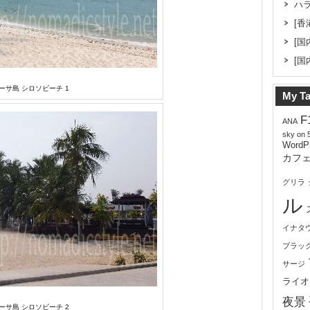
ハ
[香
[国
[国
ーサ島 シロソビーチ 1
My T
F
ANA
sky on 
WordP
カフ
グリラ
ル
イナタ
ブラッ
サージ
ライオ
夜景
ーサ島 シロソビーチ 2