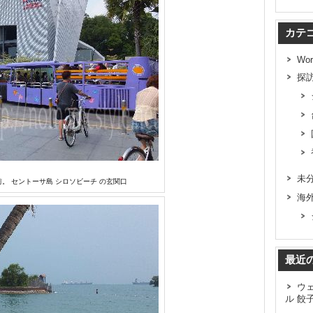
カテ
Wor
探
未
。 セントーサ島 シロソビーチ の玄関口
海
最近
ウ
ル 餃