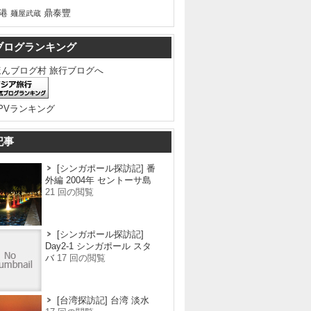
港
鼎泰豐
麺屋武蔵
ブログランキング
記事
[シンガポール探訪記] 番
外編 2004年 セントーサ島
21 回の閲覧
[シンガポール探訪記]
Day2-1 シンガポール スタ
バ
17 回の閲覧
[台湾探訪記] 台湾 淡水