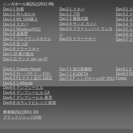
シンガポール探訪記(2012.09)
Day1-1 到着
Day2-1 スタバ
Day3-1
Day1-2 待ち合わせ
Day2-2 JTB
Day3-
Day2-3 麺屋武蔵
Day1-3 M1 SIM購入
Day3-
Day2-4 サンズ カジノ
Day1-4 スタバ
Day3-
Day2-5 フラートンベイ ランタ
Day1-5 Wireless@SG
Day3-
Day1-6 鼎泰豐
ン
Day3-6
Day1-7 フレグランスホテル
Day2-6 クラークキー
Day3-
Day1-8 足つぼ
Day1-9 クラークキー
Day1-10 夜の観光
Day1-11 サンズ sky on 57
Day6-1 Superb Hostel
Day7-1 国立図書館
Day8-1 ｶ
Day6-2 ﾏﾚｰ・ﾍﾘﾃｰｼﾞ・ｾﾝﾀｰ
Day8-2 F
Day7-2 KUDETA
Day6-3 F1 テスト走行 1回目
Forest
Day7-3 F シンガポールGP 2012
Day6-4 1-Altitude
Day6-5 デンプシーヒル
Day6-6 デンプシーヒル CA
Day6-7 デンプシーヒル 夜景
Day6-8 ホランドビレッジ 散策
香港探訪記(2011.10)
ブラックジャック詐欺