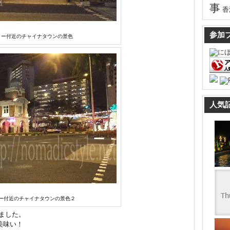
事
香
参加
ター付近のチャイナタウンの景色
人気
ー付近のチャイナタウンの景色２
ました。
美味い！