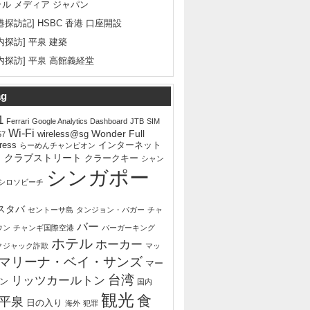
ラル メディア ジャパン
港探訪記] HSBC 香港 口座開設
内探訪] 平泉 建築
内探訪] 平泉 高館義経堂
ag
1
Ferrari
Google Analytics Dashboard
JTB
SIM
Wi-Fi
Wonder Full
wireless@sg
57
ress
インターネット
らーめんチャンピオン
ェ
クラブストリート
クラークキー
シャン
シンガポー
シロソビーチ
スタバ
セントーサ島
タンジョン・パガー
チャ
バー
ウン
チャンギ国際空港
バーガーキング
ホテル
ホーカー
クジャック詐欺
マッ
マリーナ・ベイ・サンズ
マー
台湾
リッツカールトン
ン
国内
観光
食
平泉
日の入り
海外
犯罪