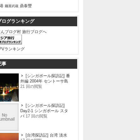
港
鼎泰豐
麺屋武蔵
ブログランキング
記事
[シンガポール探訪記] 番
外編 2004年 セントーサ島
21 回の閲覧
[シンガポール探訪記]
Day2-1 シンガポール スタ
バ
17 回の閲覧
[台湾探訪記] 台湾 淡水