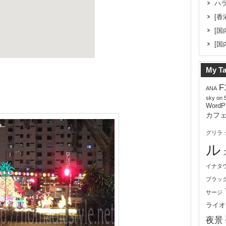
ハ
[香
[国
[国
My T
F
ANA
sky on 
WordP
カフ
グリラ
ル
イナタ
ブラッ
サージ
ライオ
夜景