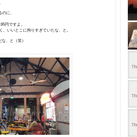
。
るのに、
195円ですよ。
く、いいとこに拘りすぎていたな、と。
だな、と（笑）