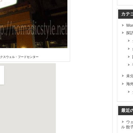
カテ
Wor
探
ックスウェル・フードセンター
未
海
最近
ウ
ル 餃