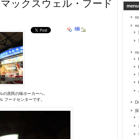
 「マックスウェル・フード
menu
n
n
n
ルの庶民の味ホーカーへ。
ル フードセンターです。
D
探