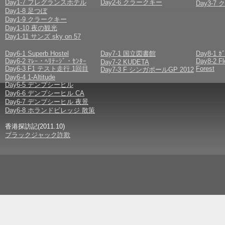
Day1-7 フレグランスホテル
Day2-6 クラークキー
Day3-
Day1-8 足つぼ
Day1-9 クラークキー
Day1-10 夜の観光
Day1-11 サンズ sky on 57
Day6-1 Superb Hostel
Day7-1 国立図書館
Day8-1 ｶ
Day6-2 ﾏﾚｰ・ﾍﾘﾃｰｼﾞ・ｾﾝﾀｰ
Day8-2 F
Day7-2 KUDETA
Day6-3 F1 テスト走行 1回目
Forest
Day7-3 F シンガポールGP 2012
Day6-4 1-Altitude
Day6-5 デンプシーヒル
Day6-6 デンプシーヒル CA
Day6-7 デンプシーヒル 夜景
Day6-8 ホランドビレッジ 散策
香港探訪記(2011.10)
ブラックジャック詐欺