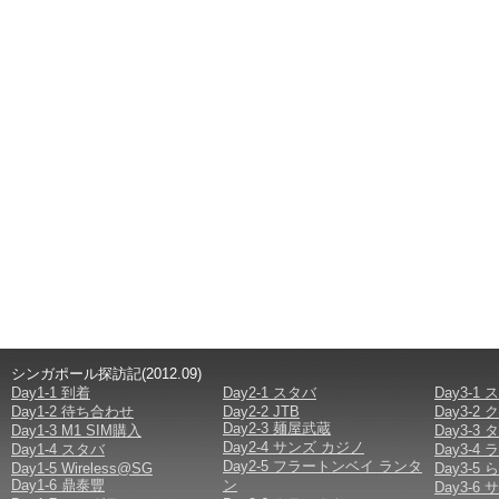
シンガポール探訪記(2012.09)
Day1-1 到着
Day2-1 スタバ
Day3-1
Day1-2 待ち合わせ
Day2-2 JTB
Day3-
Day2-3 麺屋武蔵
Day1-3 M1 SIM購入
Day3-
Day2-4 サンズ カジノ
Day1-4 スタバ
Day3-
Day2-5 フラートンベイ ランタ
Day1-5 Wireless@SG
Day3-
Day1-6 鼎泰豐
ン
Day3-6