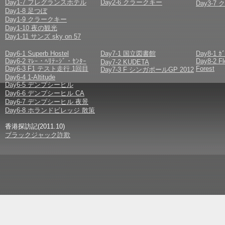
Day1-7 フレグランスホテル
Day2-6 クラークキー
Day3-
Day1-8 足つぼ
Day1-9 クラークキー
Day1-10 夜の観光
Day1-11 サンズ sky on 57
Day6-1 Superb Hostel
Day7-1 国立図書館
Day8-1 ｶ
Day6-2 ﾏﾚｰ・ﾍﾘﾃｰｼﾞ・ｾﾝﾀｰ
Day8-2 F
Day7-2 KUDETA
Day6-3 F1 テスト走行 1回目
Forest
Day7-3 F シンガポールGP 2012
Day6-4 1-Altitude
Day6-5 デンプシーヒル
Day6-6 デンプシーヒル CA
Day6-7 デンプシーヒル 夜景
Day6-8 ホランドビレッジ 散策
香港探訪記(2011.10)
ブラックジャック詐欺