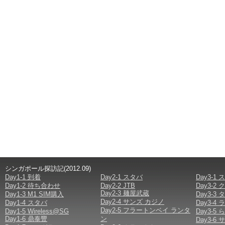
シンガポール探訪記(2012.09)
Day1-1 到着
Day2-1 スタバ
Day3-1
Day1-2 待ち合わせ
Day2-2 JTB
Day3-
Day2-3 麺屋武蔵
Day1-3 M1 SIM購入
Day3-
Day2-4 サンズ カジノ
Day1-4 スタバ
Day3-
Day2-5 フラートンベイ ランタ
Day1-5 Wireless@SG
Day3-
Day1-6 鼎泰豐
ン
Day3-6