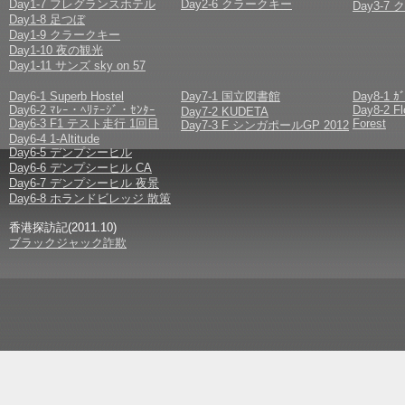
Day1-7 フレグランスホテル
Day2-6 クラークキー
Day3-
Day1-8 足つぼ
Day1-9 クラークキー
Day1-10 夜の観光
Day1-11 サンズ sky on 57
Day6-1 Superb Hostel
Day7-1 国立図書館
Day8-1 ｶ
Day6-2 ﾏﾚｰ・ﾍﾘﾃｰｼﾞ・ｾﾝﾀｰ
Day8-2 F
Day7-2 KUDETA
Day6-3 F1 テスト走行 1回目
Forest
Day7-3 F シンガポールGP 2012
Day6-4 1-Altitude
Day6-5 デンプシーヒル
Day6-6 デンプシーヒル CA
Day6-7 デンプシーヒル 夜景
Day6-8 ホランドビレッジ 散策
香港探訪記(2011.10)
ブラックジャック詐欺