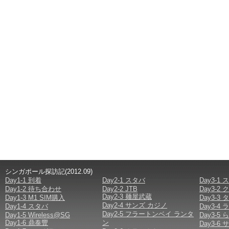
シンガポール探訪記(2012.09)
Day1-1 到着
Day2-1 スタバ
Day3-1
Day1-2 待ち合わせ
Day2-2 JTB
Day3-
Day2-3 麺屋武蔵
Day1-3 M1 SIM購入
Day3-
Day2-4 サンズ カジノ
Day1-4 スタバ
Day3-
Day2-5 フラートンベイ ランタ
Day1-5 Wireless@SG
Day3-
Day1-6 鼎泰豐
ン
Day3-6