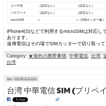
ユーザ名
（設定なし）
（設定なし）
パスワード
（設定なし）
（設定なし）
microSIM
○
×（SIMカッター版）
iPhone4(S)などで利用するmicroSIMは対
あります。
遠傳電信はその場でSIMカッターで切り取っ
Category:
★海外の携帯事情
,
中華電信
,
台湾
,
台湾
hiro
|
2012年12月22日
台湾 中華電信 SIM (プリペイ