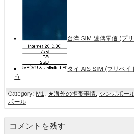
台湾 SIM 遠傳電信 (プリ
タイ AIS SIM (プリペイ
う
Category:
M1
,
★海外の携帯事情
,
シンガポー
ポール
コメントを残す