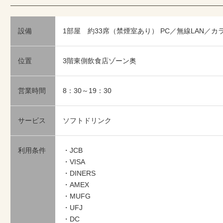
設備
1部屋 約33席（禁煙室あり） PC／無線LAN／カ
位置
3階東側飲食店ゾーン奥
営業時間
8：30～19：30
サービス
ソフトドリンク
利用条件
・JCB
・VISA
・DINERS
・AMEX
・MUFG
・UFJ
・DC