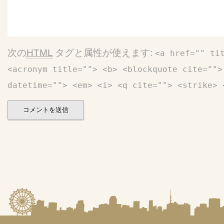
次の
HTML
タグと属性が使えます:
<a href="" ti
<acronym title=""> <b> <blockquote cite="">
datetime=""> <em> <i> <q cite=""> <strike> 