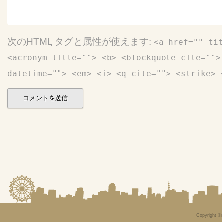
次の
HTML
タグと属性が使えます:
<a href="" ti
<acronym title=""> <b> <blockquote cite="">
datetime=""> <em> <i> <q cite=""> <strike> 
Copyright ©n