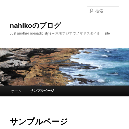
検
索
nahikoのブログ
Just another nomadic style – 東南アジアでノマドスタイル！ site
メインメニュー
サンプルページ
ホーム
メインコンテンツへ移動
サブコンテンツへ移動
サンプルページ